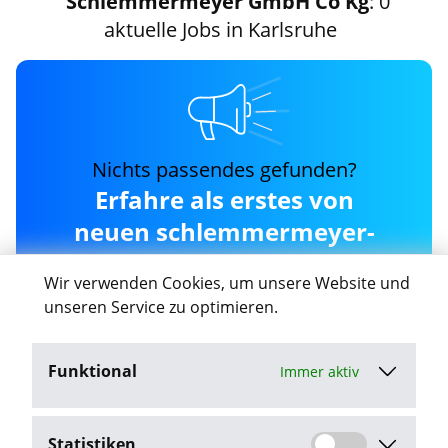
Schlemmermeyer GmbH Co Kg
: 0
aktuelle Jobs in Karlsruhe
Nichts passendes gefunden?
Erfahre als erstes von
neuen schlemmermeyer-
gmbh-co-kg Jobs in
Wir verwenden Cookies, um unsere Website und
Karlsruhe
unseren Service zu optimieren.
Funktional
Immer aktiv
Job-Agent aktivieren
Statistiken